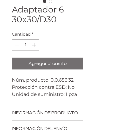
Adaptador 6
30x30/D30
Cantidad
*
Agregar al carrito
Núm. producto: 0.0.656.32
Protección contra ESD: No
Unidad de suministro: 1 pza
Material: Aluminio inyectado
Color: Natural
INFORMACIÓN DE PRODUCTO
Peso: m= 11 g
El adaptador aprovecha la
INFORMACIÓN DEL ENVÍO
ranura del perfil 6 D30, lo que