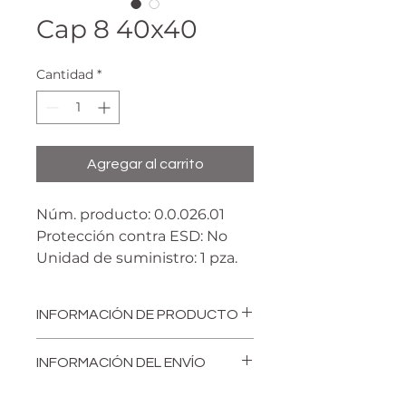
Cap 8 40x40
Cantidad
*
Agregar al carrito
Núm. producto: 0.0.026.01
Protección contra ESD: No
Unidad de suministro: 1 pza.
Material: PA-GF
Peso: m= 4.8 g
INFORMACIÓN DE PRODUCTO
Las tapetas cubren de manera
INFORMACIÓN DEL ENVÍO
segura los bordes cortados,
evitando la acumulación de
El costo de envío no está