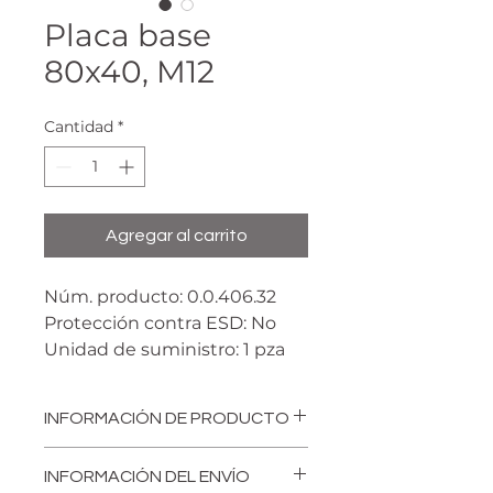
Placa base
80x40, M12
Cantidad
*
Agregar al carrito
Núm. producto: 0.0.406.32
Protección contra ESD: No
Unidad de suministro: 1 pza
Material: Zamak
Color: Negro
INFORMACIÓN DE PRODUCTO
Rosca: M12
Peso: m= 251 g
Placas de fijación robustas para
INFORMACIÓN DEL ENVÍO
instalar pies ajustables, ruedas,