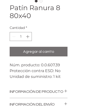
Patín Ranura 8
80x40
Cantidad
*
Agregar al carrito
Núm. producto: 0.0.607.39
Protección contra ESD: No
Unidad de suministro: 1 kit
Pes: m= 44 g
INFORMACIÓN DE PRODUCTO
El T-Slot Slider 8 80x40 se guía
INFORMACIÓN DEL ENVÍO
por la ranura del perfil 8,