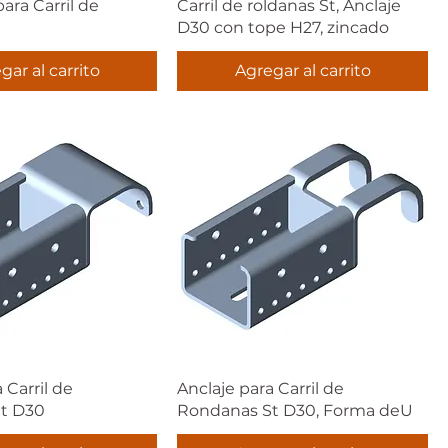
ara Carril de
Carril de roldanas St, Anclaje
t
D30 con tope H27, zincado
gar al carrito
Agregar al carrito
 Carril de
Anclaje para Carril de
t D30
Rondanas St D30, Forma deU