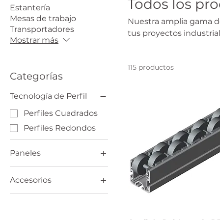
Todos los pr
Estantería
Mesas de trabajo
Nuestra amplia gama de
Transportadores
tus proyectos industrial
Mostrar más
115 productos
Categorías
Tecnología de Perfil
Perfiles Cuadrados
Perfiles Redondos
Paneles
Paneles
Accesorios
Elementos de piso
Estantería