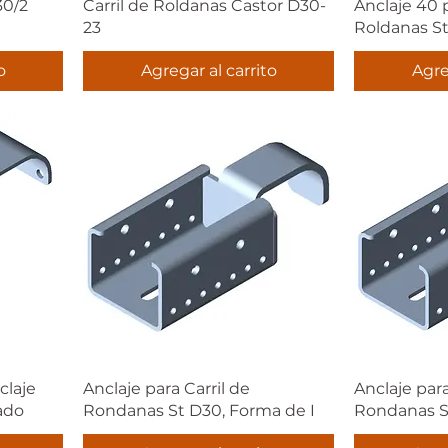
30/2
Carril de Roldanas Castor D30-
Anclaje 40 p
23
Roldanas S
o
Agregar al carrito
Agre
claje
Anclaje para Carril de
Anclaje para
ado
Rondanas St D30, Forma de I
Rondanas S