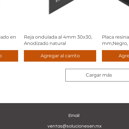
nado en
Reja ondulada al 4mm 30x30,
Placa resina
Anodizado natural
mm,Negro, S
o
Agregar al carrito
Agre
Cargar más
Email
ventas@solucionesen.mx