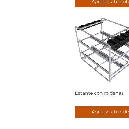
Agregar al carrit
Estante con roldanas
Agregar al carrit