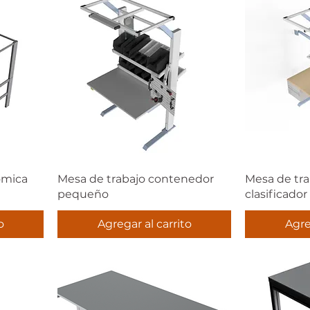
ómica
Mesa de trabajo contenedor
Mesa de tra
pequeño
clasificador
o
Agregar al carrito
Agre