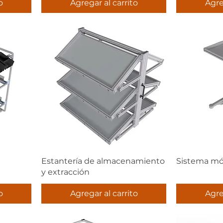
o
Agregar al carrito
Agre
Estantería de almacenamiento
Sistema móv
y extracción
o
Agregar al carrito
Agre