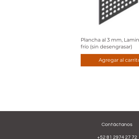
Plancha al 3 mm, Lami
frío (sin desengrasar)
Agregar al carrit
Contáctanos
+52 81 2974 27 72