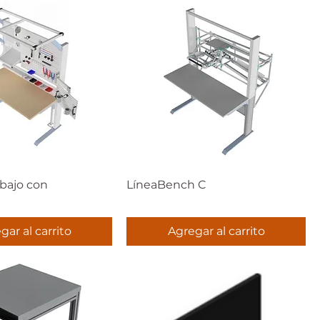
bajo con
LíneaBench C
gar al carrito
Agregar al carrito